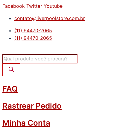
Ir
Facebook
Twitter
Youtube
para
contato@liverpoolstore.com.br
o
conteúdo
(11) 94470-2065
(11) 94470-2065
Pesquisar
produtos
FAQ
Rastrear Pedido
Minha Conta