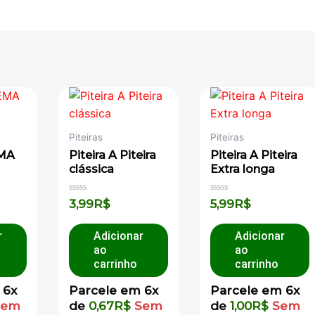
Piteiras
Piteiras
MA
Piteira A Piteira
Piteira A Piteira
clássica
Extra longa
Avaliação
Avaliação
3,99
R$
5,99
R$
0
0
de
de
5
5
r
Adicionar
Adicionar
ao
ao
carrinho
carrinho
 6x
Parcele em 6x
Parcele em 6x
Sem
de
0,67
R$
Sem
de
1,00
R$
Sem