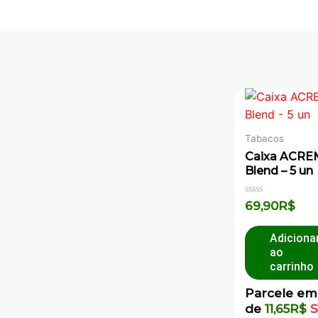
Tabacos
Caixa ACRE
Blend – 5 un
Avaliação
69,90
R$
0
de
5
Adiciona
ao
carrinho
Parcele em
de
11,65
R$