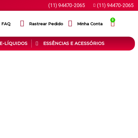
(11) 94470-2065
(11) 94470-2065
0
FAQ
Rastrear Pedido
Minha Conta
E-LÍQUIDOS
ESSÊNCIAS E ACESSÓRIOS
dutos