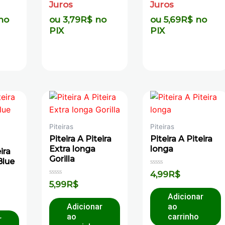
Juros
Juros
no
ou
3,79
R$
no
ou
5,69
R$
no
PIX
PIX
Piteiras
Piteiras
Piteira A Piteira
Piteira A Piteira
Extra longa
longa
ira
Gorilla
Blue
Avaliação
4,99
R$
0
Avaliação
5,99
R$
de
0
5
de
Adicionar
5
Adicionar
ao
ao
carrinho
r