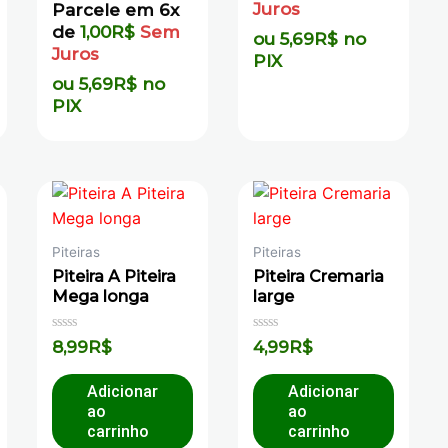
Juros
Parcele em 6x
de
1,00
R$
Sem
ou
5,69
R$
no
Juros
PIX
ou
5,69
R$
no
PIX
Piteiras
Piteiras
Piteira A Piteira
Piteira Cremaria
Mega longa
large
Avaliação
Avaliação
8,99
R$
4,99
R$
0
0
de
de
5
5
Adicionar
Adicionar
ao
ao
carrinho
carrinho