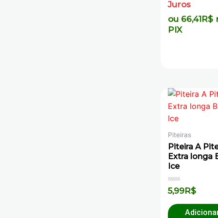
Juros
ou
66,41
R$
PIX
Piteiras
Piteira A Pite
Extra longa 
Ice
Avaliação
5,99
R$
0
de
5
Adiciona