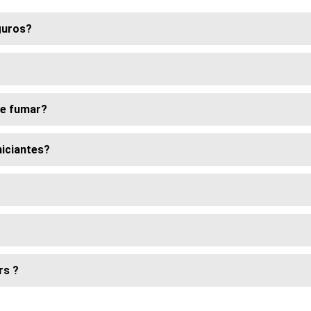
guros?
de fumar?
niciantes?
rs ?