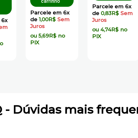
carrinho
Parcele em 6x
Parcele em 6x
de
0,83
R$
Sem
de
1,00
R$
Sem
Juros
 6x
Juros
em
ou
4,74
R$
no
ou
5,69
R$
no
PIX
PIX
o
 - Dúvidas mais freque