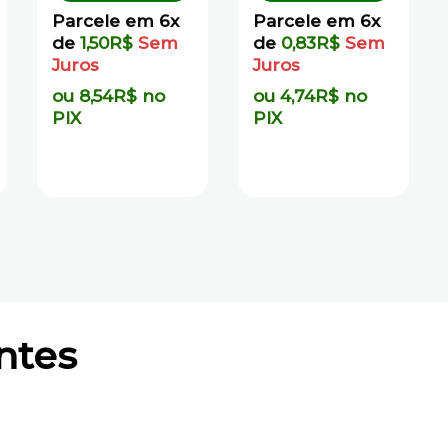
Parcele em 6x
Parcele em 6x
de
1,50
R$
Sem
de
0,83
R$
Sem
Juros
Juros
ou
8,54
R$
no
ou
4,74
R$
no
PIX
PIX
ntes