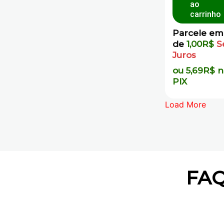
ao
carrinho
Parcele em
de
1,00
R$
S
Juros
ou
5,69
R$
n
PIX
Load More
FAQ