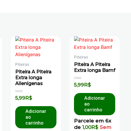
Piteiras
Piteira A Piteira
Piteiras
Extra longa Bamf
Piteira A Piteira
Extra longa
Alienígenas
Avaliação
5,99
R$
0
de
5
Avaliação
5,99
R$
Adicionar
0
ao
de
5
carrinho
Adicionar
ao
Parcele em 6x
carrinho
de
1,00
R$
Sem