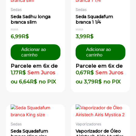
Sedas
Sedas
Seda Sadhu longa
Seda Squadafum
branca slim
branca 1 1/4
Avaliação
Avaliação
6,99
R$
3,99
R$
0
0
de
de
5
5
Adicionar ao
Adicionar ao
carrinho
carrinho
Parcele em 6x de
Parcele em 6x de
1,17
R$
Sem Juros
0,67
R$
Sem Juros
ou
6,64
R$
no PIX
ou
3,79
R$
no PIX
Sedas
Vaporizadores
Seda Squadafum
Vaporizador de Óleo