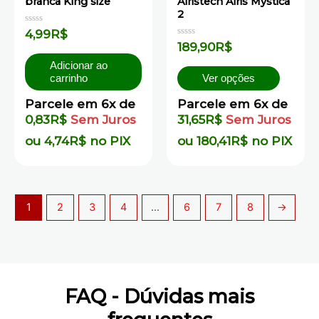
branca King size
Airistech Airis Mystica
2
Avaliação
4,99
R$
0
Avaliação
189,90
R$
de
0
5
de
Adicionar ao
5
carrinho
Ver opções
Parcele em 6x de
Parcele em 6x de
0,83
R$
Sem Juros
31,65
R$
Sem Juros
ou
4,74
R$
no PIX
ou
180,41
R$
no PIX
1
2
3
4
…
6
7
8
→
FAQ - Dúvidas mais