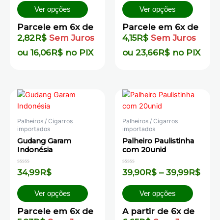
5
5
Ver opções
Ver opções
Parcele em 6x de
Parcele em 6x de
2,82
R$
Sem Juros
4,15
R$
Sem Juros
ou
16,06
R$
no PIX
ou
23,66
R$
no PIX
Palheiros / Cigarros
Palheiros / Cigarros
importados
importados
Gudang Garam
Palheiro Paulistinha
Indonésia
com 20unid
Avaliação
Avaliação
34,99
R$
39,90
R$
–
39,99
R$
0
0
de
de
5
5
Ver opções
Ver opções
Parcele em 6x de
A partir de 6x de