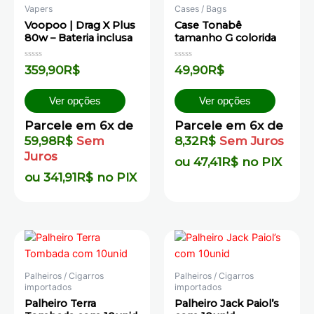
Vapers
Cases / Bags
Voopoo | Drag X Plus
Case Tonabê
80w – Bateria inclusa
tamanho G colorida
Avaliação
Avaliação
359,90
R$
49,90
R$
0
0
de
de
5
5
Ver opções
Ver opções
Parcele em 6x de
Parcele em 6x de
59,98
R$
Sem
8,32
R$
Sem Juros
Juros
ou
47,41
R$
no PIX
ou
341,91
R$
no PIX
Palheiros / Cigarros
Palheiros / Cigarros
importados
importados
Palheiro Terra
Palheiro Jack Paiol’s