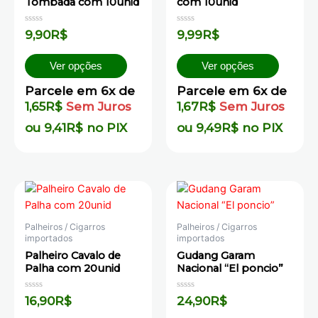
Tombada com 10unid
com 10unid
Avaliação
Avaliação
9,90
R$
9,99
R$
0
0
de
de
5
5
Ver opções
Ver opções
Parcele em 6x de
Parcele em 6x de
1,65
R$
Sem Juros
1,67
R$
Sem Juros
ou
9,41
R$
no PIX
ou
9,49
R$
no PIX
Palheiros / Cigarros
Palheiros / Cigarros
importados
importados
Palheiro Cavalo de
Gudang Garam
Palha com 20unid
Nacional “El poncio”
Avaliação
Avaliação
16,90
R$
24,90
R$
0
0
de
de