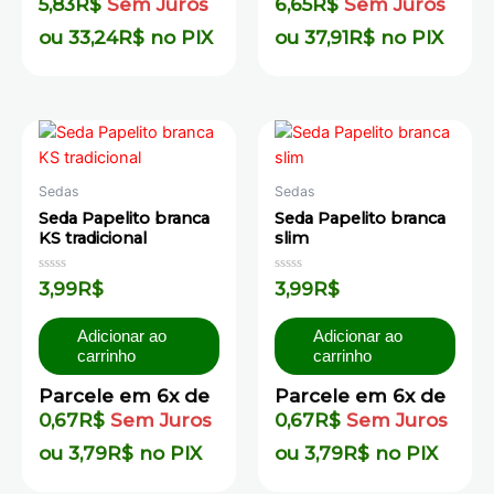
5,83
R$
Sem Juros
6,65
R$
Sem Juros
ou
33,24
R$
no PIX
ou
37,91
R$
no PIX
Sedas
Sedas
Seda Papelito branca
Seda Papelito branca
KS tradicional
slim
Avaliação
Avaliação
3,99
R$
3,99
R$
0
0
de
de
5
5
Adicionar ao
Adicionar ao
carrinho
carrinho
Parcele em 6x de
Parcele em 6x de
0,67
R$
Sem Juros
0,67
R$
Sem Juros
ou
3,79
R$
no PIX
ou
3,79
R$
no PIX