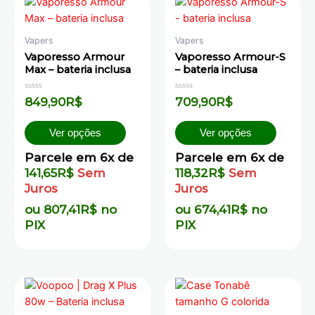
Vapers
Vapers
Vaporesso Armour
Vaporesso Armour-S
Max – bateria inclusa
– bateria inclusa
Avaliação
Avaliação
849,90
R$
709,90
R$
0
0
de
de
5
5
Ver opções
Ver opções
Parcele em 6x de
Parcele em 6x de
141,65
R$
Sem
118,32
R$
Sem
Juros
Juros
ou
807,41
R$
no
ou
674,41
R$
no
PIX
PIX