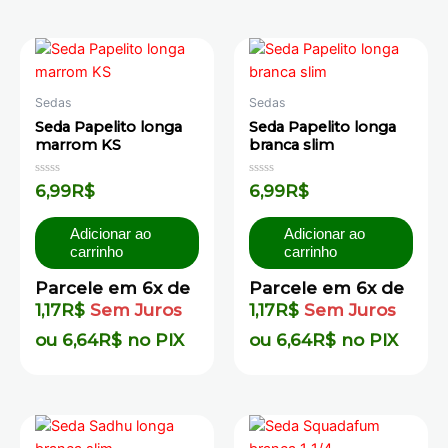
Sedas
Sedas
Seda Papelito longa
Seda Papelito longa
marrom KS
branca slim
Avaliação
Avaliação
6,99
R$
6,99
R$
0
0
de
de
5
5
Adicionar ao
Adicionar ao
carrinho
carrinho
Parcele em 6x de
Parcele em 6x de
1,17
R$
Sem Juros
1,17
R$
Sem Juros
ou
6,64
R$
no PIX
ou
6,64
R$
no PIX