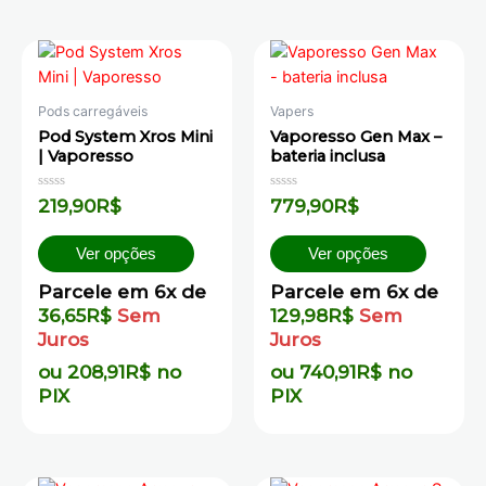
Pods carregáveis
Vapers
Pod System Xros Mini
Vaporesso Gen Max –
| Vaporesso
bateria inclusa
Avaliação
Avaliação
219,90
R$
779,90
R$
0
0
de
de
5
5
Ver opções
Ver opções
Parcele em 6x de
Parcele em 6x de
36,65
R$
Sem
129,98
R$
Sem
Juros
Juros
ou
208,91
R$
no
ou
740,91
R$
no
PIX
PIX