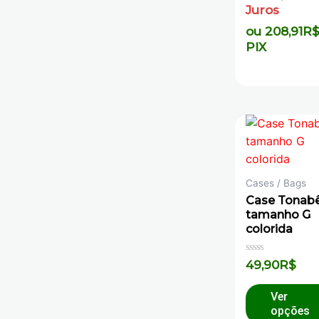
Juros
ou
208,91
R
PIX
Cases / Bags
Case Tonab
tamanho G
colorida
Avaliação
49,90
R$
0
de
5
Ver
opções