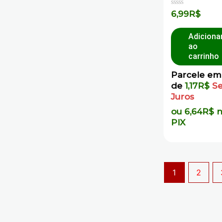
Avaliação
6,99
R$
0
de
5
Adiciona
ao
carrinho
Parcele em
de
1,17
R$
S
Juros
ou
6,64
R$
PIX
1
2