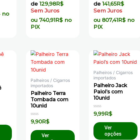
de
129,98
R$
de
141,65
R$
Sem Juros
Sem Juros
$
no
ou
740,91
R$
no
ou
807,41
R$
no
PIX
PIX
Palheiros / Cigarros
importados
Palheiros / Cigarros
Palheiro Jack
importados
ê
Paiol’s com
Palheiro Terra
10unid
Tombada com
10unid
Avaliação
9,99
R$
0
Avaliação
de
9,90
R$
0
5
Ver
de
5
opções
Ver