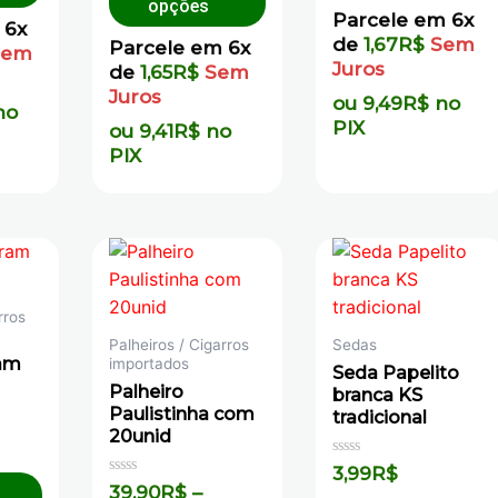
opções
Parcele em 6x
 6x
de
1,67
R$
Sem
Parcele em 6x
Sem
Juros
de
1,65
R$
Sem
Juros
ou
9,49
R$
no
no
PIX
ou
9,41
R$
no
PIX
rros
Palheiros / Cigarros
Sedas
am
importados
Seda Papelito
Palheiro
branca KS
Paulistinha com
tradicional
20unid
Avaliação
3,99
R$
0
Avaliação
39,90
R$
–
de