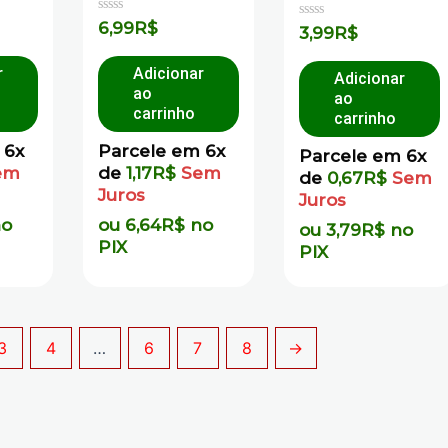
Avaliação
6,99
R$
Avaliação
3,99
R$
0
0
de
de
5
5
r
Adicionar
Adicionar
ao
ao
carrinho
carrinho
 6x
Parcele em 6x
Parcele em 6x
em
de
1,17
R$
Sem
de
0,67
R$
Sem
Juros
Juros
no
ou
6,64
R$
no
ou
3,79
R$
no
PIX
PIX
3
4
…
6
7
8
→