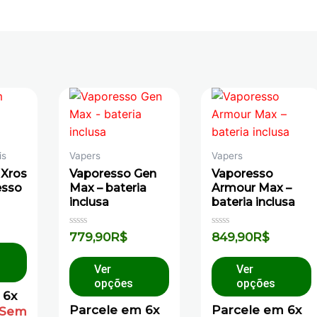
is
Vapers
Vapers
 Xros
Vaporesso Gen
Vaporesso
esso
Max – bateria
Armour Max –
inclusa
bateria inclusa
Avaliação
Avaliação
779,90
R$
849,90
R$
0
0
de
de
5
5
Ver
Ver
opções
opções
 6x
Parcele em 6x
Parcele em 6x
Sem