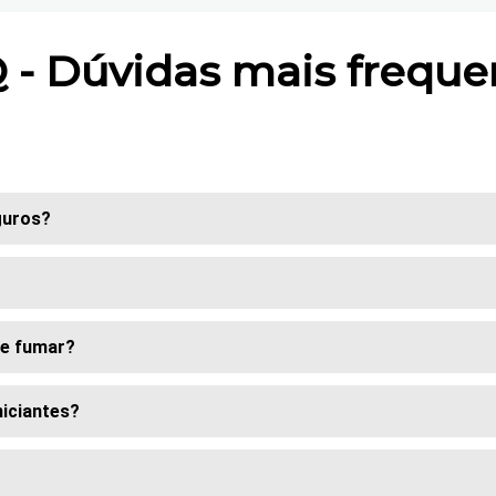
 - Dúvidas mais freque
guros?
de fumar?
niciantes?