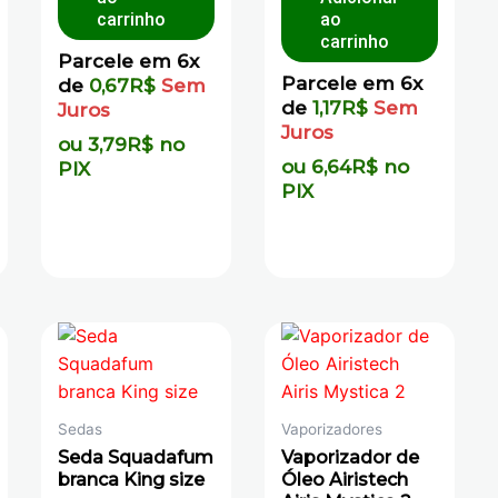
carrinho
ao
carrinho
Parcele em 6x
Parcele em 6x
de
0,67
R$
Sem
de
1,17
R$
Sem
Juros
Juros
ou
3,79
R$
no
ou
6,64
R$
no
PIX
PIX
Sedas
Vaporizadores
Seda Squadafum
Vaporizador de
branca King size
Óleo Airistech