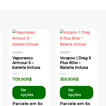
Vapers
Vapers
Vaporesso
Voopoo | Drag X
Armour-S –
Plus 80w –
bateria inclusa
Bateria inclusa
Avaliação
Avaliação
709,90
R$
359,90
R$
0
0
de
de
5
5
Ver
Ver
opções
opções
Parcele em 6x
Parcele em 6x