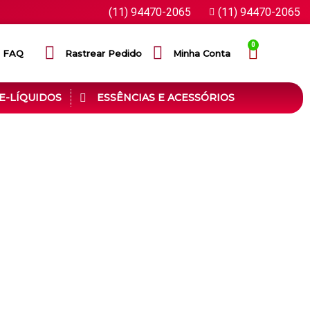
(11) 94470-2065
(11) 94470-2065
0
FAQ
Rastrear Pedido
Minha Conta
E-LÍQUIDOS
ESSÊNCIAS E ACESSÓRIOS
dutos