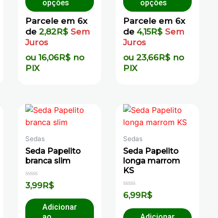
opções
opções
Parcele em 6x
Parcele em 6x
de
2,82
R$
Sem
de
4,15
R$
Sem
Juros
Juros
ou
16,06
R$
no
ou
23,66
R$
no
PIX
PIX
Sedas
Sedas
Seda Papelito
Seda Papelito
branca slim
longa marrom
KS
Avaliação
3,99
R$
0
Avaliação
6,99
R$
de
0
5
de
Adicionar
5
ao
Adicionar