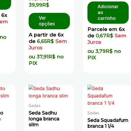
0
5
39,99
R$
de
Adicionar
5
ao
 6x
Ver
carrinho
em
opções
Parcele em 6x
A partir de 6x
de
0,67
R$
Sem
no
de
6,65
R$
Sem
Juros
Juros
ou
3,79
R$
no
ou
37,91
R$
no
PIX
PIX
Sedas
to
Seda Sadhu
Sedas
a
longa branca
Seda Squadafum
slim
branca 1 1/4