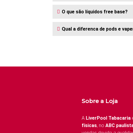
O que são líquidos free base?
Qual a diferenca de pods e vape
Sobre a Loja
A
LiverPool Tabacaria
físicas
, no
ABC paulist
vendas devido a qualida