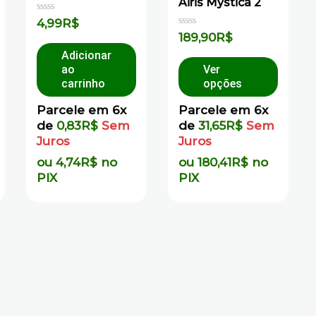
Airis Mystica 2
Avaliação
4,99
R$
0
Avaliação
189,90
R$
de
0
5
de
Adicionar
5
ao
Ver
carrinho
opções
Parcele em 6x
Parcele em 6x
de
0,83
R$
Sem
de
31,65
R$
Sem
Juros
Juros
ou
4,74
R$
no
ou
180,41
R$
no
PIX
PIX