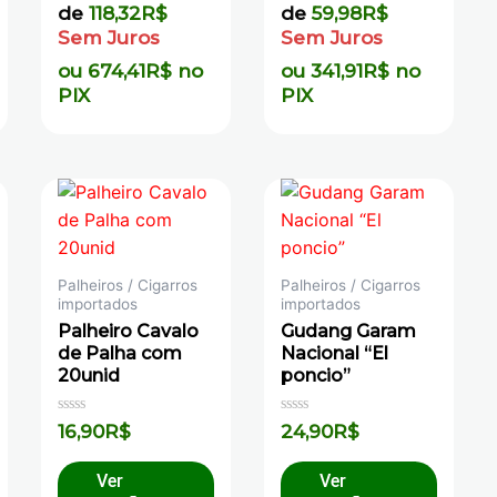
de
118,32
R$
de
59,98
R$
Sem Juros
Sem Juros
ou
674,41
R$
no
ou
341,91
R$
no
PIX
PIX
Palheiros / Cigarros
Palheiros / Cigarros
importados
importados
Palheiro Cavalo
Gudang Garam
de Palha com
Nacional “El
20unid
poncio”
Avaliação
Avaliação
16,90
R$
24,90
R$
0
0
de
de
5
5
Ver
Ver