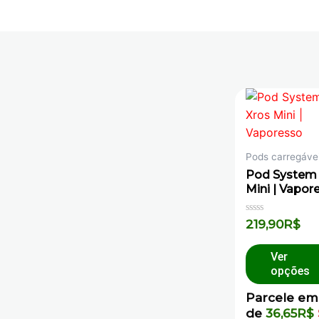
Pods carregáve
Pod System
Mini | Vapor
Avaliação
219,90
R$
0
de
5
Ver
opções
Parcele em
de
36,65
R$