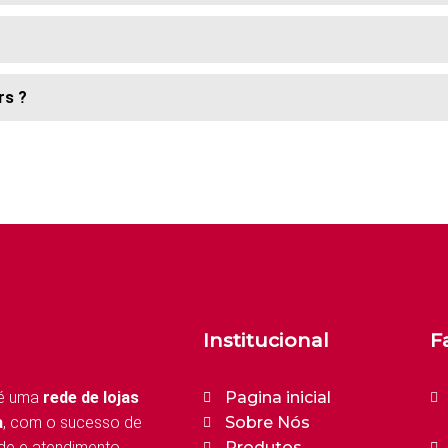
rs ?
Institucional
F
é uma
rede de lojas
Pagina inicial
a
, com o sucesso de
Sobre Nós
de e atendimento
Produtos