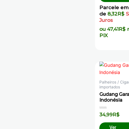
Parcele em
de
8,32
R$
Juros
ou
47,41
R$
PIX
Palheiros / Ciga
importados
Gudang Gar
Indonésia
Avaliação
34,99
R$
0
de
5
Ver