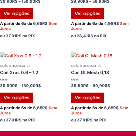
Avaliação
Avaliação
39,90
R$
–
159,90
R$
29,90
R$
–
56,90
R$
0
0
de
de
5
5
Ver opções
Ver opções
A partir de 6x de
6,65
R$
Sem
A partir de 6x de
4,98
R$
Sem
Juros
Juros
ou
37,91
R$
no PIX
ou
28,41
R$
no PIX
coils e acessórios
coils e acessórios
Coil Xros 0.6 – 1.2
Coil Gt Mesh 0,18
Avaliação
Avaliação
39,90
R$
–
139,90
R$
39,90
R$
–
99,90
R$
0
0
de
de
5
5
Ver opções
Ver opções
A partir de 6x de
6,65
R$
Sem
A partir de 6x de
6,65
R$
Sem
Juros
Juros
ou
37,91
R$
no PIX
ou
37,91
R$
no PIX