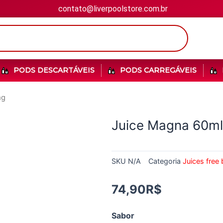
contato@liverpoolstore.com.br
PODS DESCARTÁVEIS
PODS CARREGÁVEIS
mg
Juice Magna 60ml
SKU
N/A
Categoria
Juices free
74,90
R$
Sabor