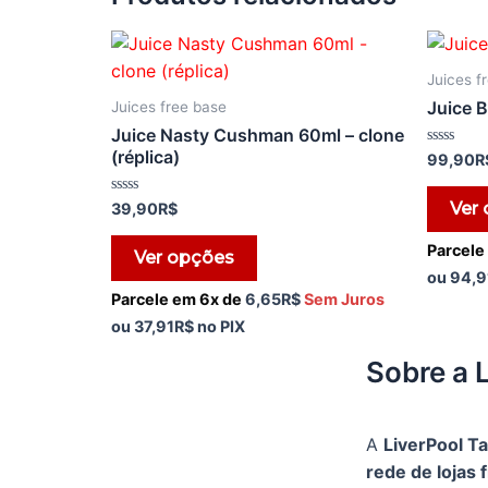
Juices f
Juice 
Juices free base
Juice Nasty Cushman 60ml – clone
(réplica)
Avaliação
99,90
R
0
de
5
Avaliação
Ver
39,90
R$
0
de
5
Parcele
Ver opções
ou
94,9
Parcele em 6x de
6,65
R$
Sem Juros
ou
37,91
R$
no PIX
Sobre a 
A
LiverPool T
rede de lojas f