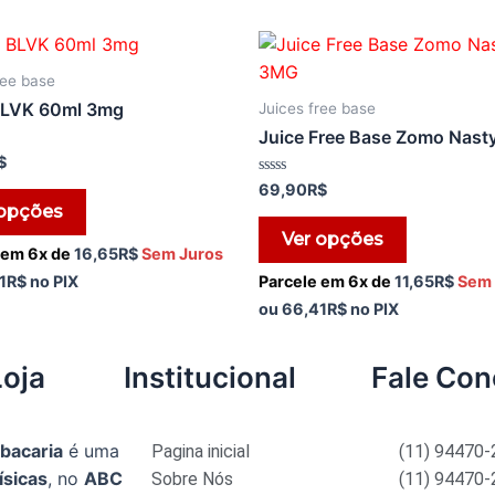
ree base
BLVK 60ml 3mg
Juices free base
Juice Free Base Zomo Nast
$
Avaliação
69,90
R$
0
 opções
de
5
Ver opções
 em 6x de
16,65
R$
Sem Juros
Parcele em 6x de
11,65
R$
Sem 
1
R$
no PIX
ou
66,41
R$
no PIX
Loja
Institucional
Fale Co
abacaria
é uma
Pagina inicial
(11) 94470
ísicas
, no
ABC
Sobre Nós
(11) 94470