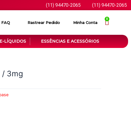
(11) 94470-2065
(11) 94470-2065
0
FAQ
Rastrear Pedido
Minha Conta
E-LÍQUIDOS
ESSÊNCIAS E ACESSÓRIOS
 / 3mg
 base