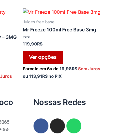
Juices free base
Mr Freeze 100ml Free Base 3mg
y – 3MG
Avaliação
119,90
R$
0
de
5
Ver opções
Parcele em 6x de
19,98
R$
Sem Juros
Juros
ou
113,91
R$
no PIX
noco
Nossas Redes
-2065
-2065