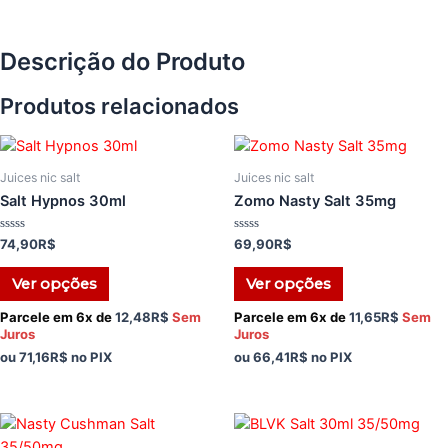
Descrição do Produto
Produtos relacionados
Juices nic salt
Juices nic salt
Salt Hypnos 30ml
Zomo Nasty Salt 35mg
Avaliação
Avaliação
74,90
R$
69,90
R$
0
0
de
de
5
5
Ver opções
Ver opções
Parcele em 6x de
12,48
R$
Sem
Parcele em 6x de
11,65
R$
Sem
Juros
Juros
ou
71,16
R$
no PIX
ou
66,41
R$
no PIX