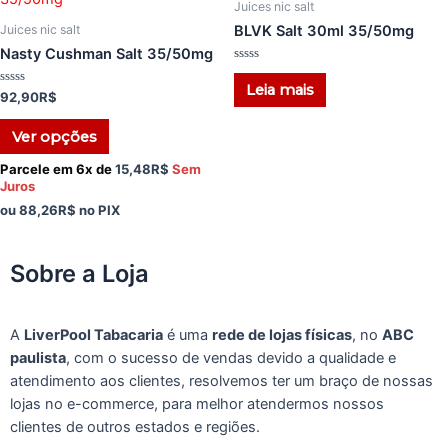
Juices nic salt
BLVK Salt 30ml 35/50mg
Juices nic salt
Nasty Cushman Salt 35/50mg
Avaliação
0
Leia mais
Avaliação
92,90
R$
de
0
5
de
5
Ver opções
Parcele em 6x de
15,48
R$
Sem
Juros
ou
88,26
R$
no PIX
Sobre a Loja
A
LiverPool Tabacaria
é uma
rede de lojas físicas
, no
ABC
paulista
, com o sucesso de vendas devido a qualidade e
atendimento aos clientes, resolvemos ter um braço de nossas
lojas no e-commerce, para melhor atendermos nossos
clientes de outros estados e regiões.