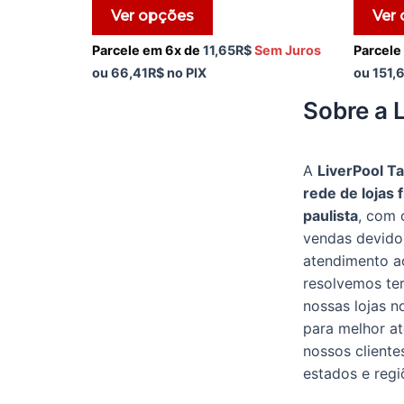
5
5
Ver opções
Ver
Parcele em 6x de
11,65
R$
Sem Juros
Parcele
ou
66,41
R$
no PIX
ou
151,
Sobre a 
A
LiverPool T
rede de lojas f
paulista
, com 
vendas devido
atendimento ao
resolvemos te
nossas lojas 
para melhor a
nossos cliente
estados e regi