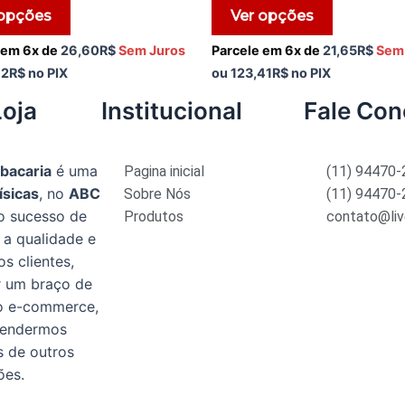
5
 opções
Ver opções
 em 6x de
26,60
R$
Sem Juros
Parcele em 6x de
21,65
R$
Sem
62
R$
no PIX
ou
123,41
R$
no PIX
Loja
Institucional
Fale Co
abacaria
é uma
Pagina inicial
(11) 94470
ísicas
, no
ABC
Sobre Nós
(11) 94470
o sucesso de
Produtos
contato@liv
 a qualidade e
s clientes,
r um braço de
no e-commerce,
tendermos
s de outros
ões.