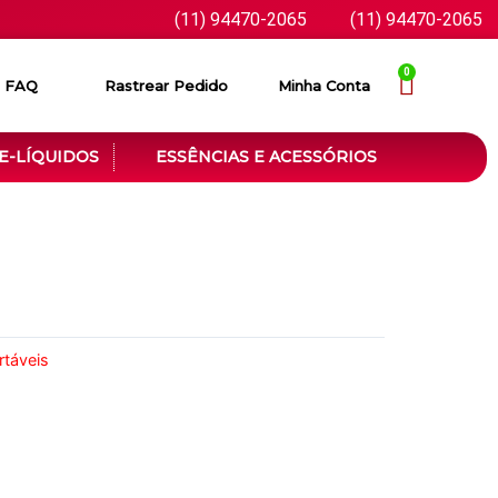
(11) 94470-2065
(11) 94470-2065
0
FAQ
Rastrear Pedido
Minha Conta
E-LÍQUIDOS
ESSÊNCIAS E ACESSÓRIOS
táveis