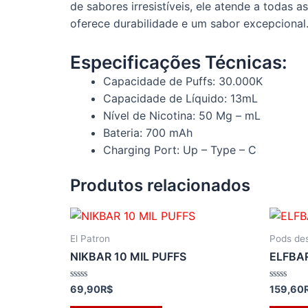
de sabores irresistíveis, ele atende a todas
oferece durabilidade e um sabor excepcional
Especificações Técnicas:
Capacidade de Puffs: 30.000K
Capacidade de Líquido: 13mL
Nível de Nicotina: 50 Mg – mL
Bateria: 700 mAh
Charging Port: Up – Type – C
Produtos relacionados
El Patron
Pods des
NIKBAR 10 MIL PUFFS
ELFBAR
Avaliação
Avaliação
69,90
R$
159,60
0
0
de
de