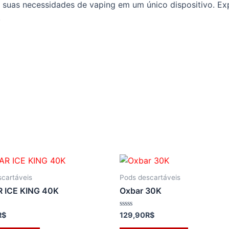
 as suas necessidades de vaping em um único dispositivo. E
.
cartáveis
Pods descartáveis
 ICE KING 40K
Oxbar 30K
Avaliação
R$
129,90
R$
0
de