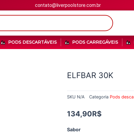
contato@liverpoolstore.com.br
PODS DESCARTÁVEIS
PODS CARREGÁVEIS
ELFBAR 30K
SKU
N/A
Categoria
Pods descar
134,90
R$
Sabor