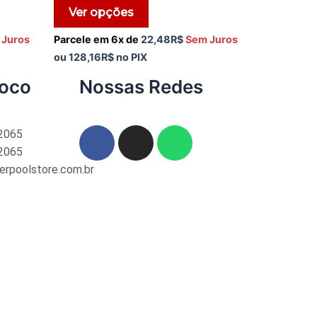
5
Ver opções
 Juros
Parcele em 6x de
22,48
R$
Sem Juros
ou
128,16
R$
no PIX
noco
Nossas Redes
-2065
-2065
erpoolstore.com.br