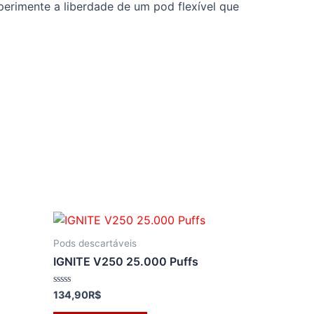
xperimente a liberdade de um pod flexível que
Pods descartáveis
IGNITE V250 25.000 Puffs
Avaliação
134,90
R$
0
de