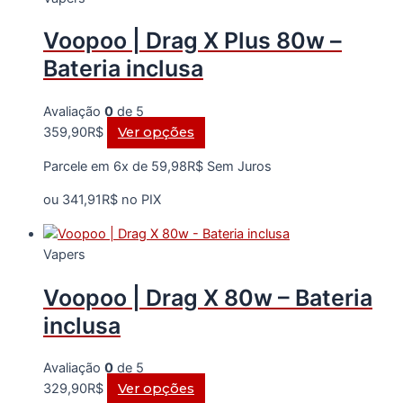
podem
Voopoo | Drag X Plus 80w –
ser
escolhidas
Bateria inclusa
na
página
Avaliação
0
de 5
do
Este
359,90
R$
Ver opções
produto
produto
Parcele em 6x de
59,98
R$
Sem Juros
tem
várias
ou
341,91
R$
no PIX
variantes.
As
Vapers
opções
podem
Voopoo | Drag X 80w – Bateria
ser
escolhidas
inclusa
na
página
Avaliação
0
de 5
do
Este
329,90
R$
Ver opções
produto