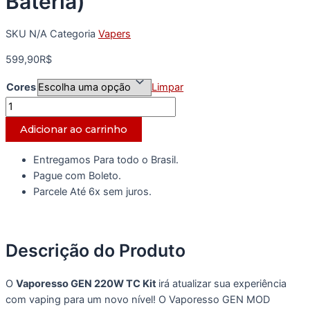
Bateria)
SKU
N/A
Categoria
Vapers
599,90
R$
Cores
Limpar
VAPORESSO
GEN-
Adicionar ao carrinho
S
(Com
Entregamos Para todo o Brasil.
Bateria)
Pague com Boleto.
quantidade
Parcele Até 6x sem juros.
Descrição do Produto
O
Vaporesso GEN 220W TC Kit
irá atualizar sua experiência
com vaping para um novo nível! O Vaporesso GEN MOD