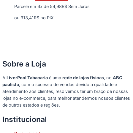
produto
Parcele em 6x de
54,98
R$
Sem Juros
tem
várias
ou
313,41
R$
no PIX
variantes.
As
opções
podem
ser
escolhidas
Sobre a Loja
na
página
do
A
LiverPool Tabacaria
é uma
rede de lojas físicas
, no
ABC
produto
paulista
, com o sucesso de vendas devido a qualidade e
atendimento aos clientes, resolvemos ter um braço de nossas
lojas no e-commerce, para melhor atendermos nossos clientes
de outros estados e regiões.
Institucional