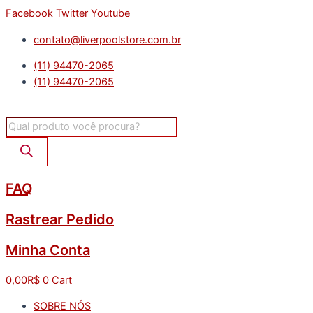
Ir
Facebook
Twitter
Youtube
para
contato@liverpoolstore.com.br
o
conteúdo
(11) 94470-2065
(11) 94470-2065
Pesquisar
produtos
FAQ
Rastrear Pedido
Minha Conta
0,00
R$
0
Cart
SOBRE NÓS