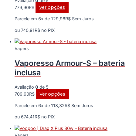
Avaliação
0
de 5
Este
779,90
R$
Ver opções
produto
Parcele em 6x de
129,98
R$
Sem Juros
tem
várias
ou
740,91
R$
no PIX
variantes.
As
Vapers
opções
podem
Vaporesso Armour-S – bateria
ser
escolhidas
inclusa
na
página
Avaliação
0
de 5
do
Este
709,90
R$
Ver opções
produto
produto
Parcele em 6x de
118,32
R$
Sem Juros
tem
várias
ou
674,41
R$
no PIX
variantes.
As
Vapers
opções