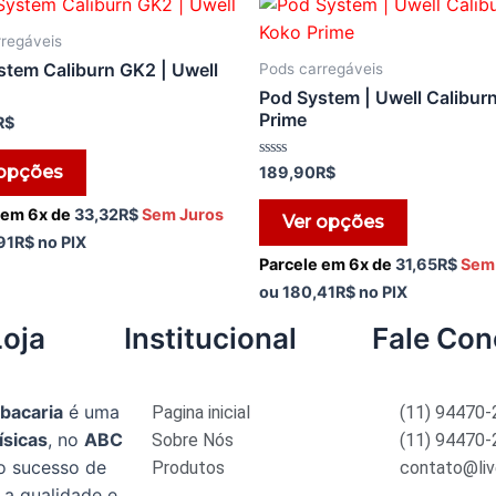
regáveis
stem Caliburn GK2 | Uwell
Pods carregáveis
Pod System | Uwell Calibur
Prime
R$
Avaliação
 opções
189,90
R$
0
de
5
 em 6x de
33,32
R$
Sem Juros
Ver opções
91
R$
no PIX
Parcele em 6x de
31,65
R$
Sem
ou
180,41
R$
no PIX
Loja
Institucional
Fale Co
abacaria
é uma
Pagina inicial
(11) 94470
ísicas
, no
ABC
Sobre Nós
(11) 94470
o sucesso de
Produtos
contato@liv
 a qualidade e