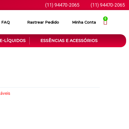
(11) 94470-2065
(11) 94470-2065
0
FAQ
Rastrear Pedido
Minha Conta
E-LÍQUIDOS
ESSÊNCIAS E ACESSÓRIOS
áveis