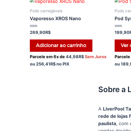
Pods carregáveis
Pods car
Vaporesso XROS Nano
Pod Sy
Avaliação
Avaliação
269,90
R$
199,90
0
0
de
de
5
5
Adicionar ao carrinho
Ver
Parcele em 6x de
44,98
R$
Sem Juros
Parcele
ou
256,41
R$
no PIX
ou
189,
Sobre a 
A
LiverPool T
rede de lojas f
paulista
, com 
vendas devido