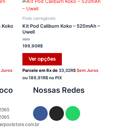
Pods carregáveis
n Koko
Kit Pod Caliburn Koko – 520mAh –
Uwell
Avaliação
199,90
R$
0
de
5
Ver opções
 Juros
Parcele em 6x de
33,32
R$
Sem Juros
ou
189,91
R$
no PIX
noco
Nossas Redes
-2065
-2065
erpoolstore.com.br