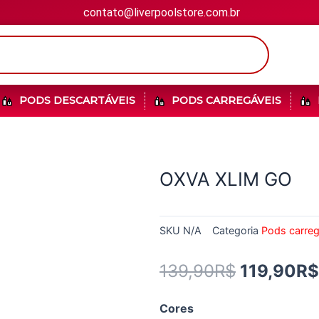
contato@liverpoolstore.com.br
PODS DESCARTÁVEIS
PODS CARREGÁVEIS
OXVA XLIM GO
SKU
N/A
Categoria
Pods carreg
139,90
R$
119,90
R$
Cores