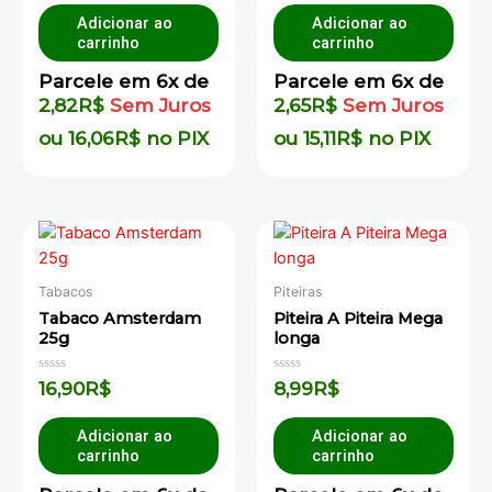
5
5
Adicionar ao
Adicionar ao
carrinho
carrinho
Parcele em 6x de
Parcele em 6x de
2,82
R$
Sem Juros
2,65
R$
Sem Juros
ou
16,06
R$
no PIX
ou
15,11
R$
no PIX
Tabacos
Piteiras
Tabaco Amsterdam
Piteira A Piteira Mega
25g
longa
Avaliação
Avaliação
16,90
R$
8,99
R$
0
0
de
de
5
5
Adicionar ao
Adicionar ao
carrinho
carrinho