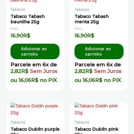
Tabacos
Tabacos
Tabaco Tabash
Tabaco Tabash
baunilha 25g
menta 25g
Avaliação
Avaliação
16,90
R$
16,90
R$
0
0
de
de
5
5
Adicionar ao
Adicionar ao
carrinho
carrinho
Parcele em 6x de
Parcele em 6x de
2,82
R$
Sem Juros
2,82
R$
Sem Juros
ou
16,06
R$
no PIX
ou
16,06
R$
no PIX
Tabacos
Tabacos
Tabaco Dublin purple
Tabaco Dublin pink