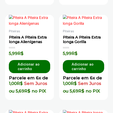
Piteiras
Piteiras
Piteira A Piteira Extra
Piteira A Piteira Extra
longa Alienígenas
longa Gorilla
Avaliação
Avaliação
5,99
R$
5,99
R$
0
0
de
de
5
5
Adicionar ao
Adicionar ao
carrinho
carrinho
Parcele em 6x de
Parcele em 6x de
1,00
R$
Sem Juros
1,00
R$
Sem Juros
ou
5,69
R$
no PIX
ou
5,69
R$
no PIX