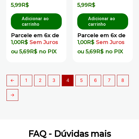
Avaliação
Avaliação
5,99
R$
5,99
R$
0
0
de
de
5
5
Adicionar ao
Adicionar ao
carrinho
carrinho
Parcele em 6x de
Parcele em 6x de
1,00
R$
Sem Juros
1,00
R$
Sem Juros
ou
5,69
R$
no PIX
ou
5,69
R$
no PIX
←
1
2
3
4
5
6
7
8
→
FAQ - Dúvidas mais