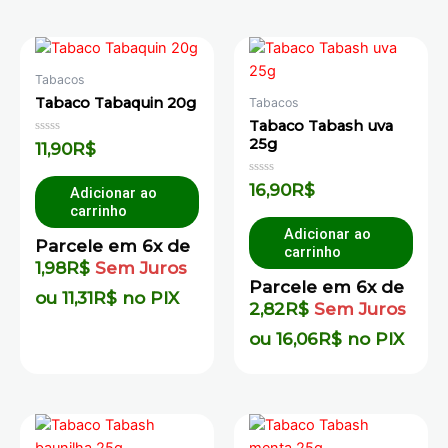
Tabacos
Tabaco Tabaquin 20g
Tabacos
Tabaco Tabash uva
25g
Avaliação
11,90
R$
0
de
5
Avaliação
16,90
R$
Adicionar ao
0
carrinho
de
5
Adicionar ao
Parcele em 6x de
carrinho
1,98
R$
Sem Juros
Parcele em 6x de
ou
11,31
R$
no PIX
2,82
R$
Sem Juros
ou
16,06
R$
no PIX