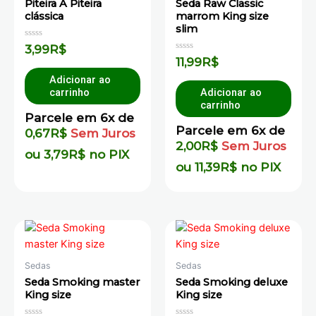
Piteira A Piteira
Seda Raw Classic
clássica
marrom King size
slim
Avaliação
3,99
R$
0
Avaliação
11,99
R$
de
0
5
de
Adicionar ao
5
carrinho
Adicionar ao
carrinho
Parcele em 6x de
Parcele em 6x de
0,67
R$
Sem Juros
2,00
R$
Sem Juros
ou
3,79
R$
no PIX
ou
11,39
R$
no PIX
Sedas
Sedas
Seda Smoking master
Seda Smoking deluxe
King size
King size