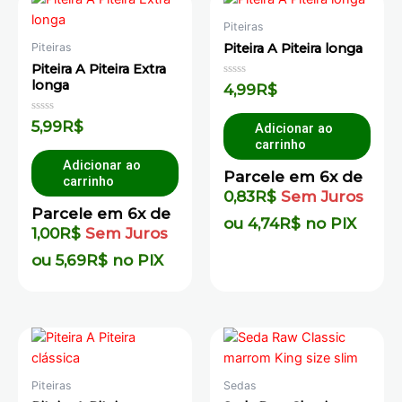
Piteiras
Piteira A Piteira longa
Piteiras
Piteira A Piteira Extra
longa
Avaliação
4,99
R$
0
de
5
Avaliação
5,99
R$
Adicionar ao
0
carrinho
de
5
Adicionar ao
Parcele em 6x de
carrinho
0,83
R$
Sem Juros
Parcele em 6x de
ou
4,74
R$
no PIX
1,00
R$
Sem Juros
ou
5,69
R$
no PIX
Piteiras
Sedas