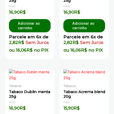
25g
25g
Avaliação
Avaliação
16,90
R$
16,90
R$
0
0
de
de
5
5
Adicionar ao
Adicionar ao
carrinho
carrinho
Parcele em 6x de
Parcele em 6x de
2,82
R$
Sem Juros
2,82
R$
Sem Juros
ou
16,06
R$
no PIX
ou
16,06
R$
no PIX
Tabacos
Tabacos
Tabaco Dublin menta
Tabaco Acrema blend
25g
20g
Avaliação
Avaliação
16,90
R$
15,90
R$
0
0
de
de