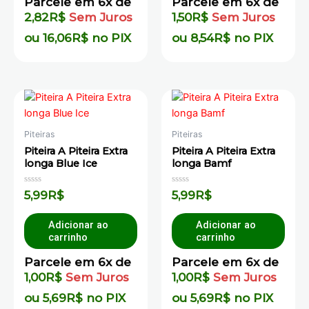
Parcele em 6x de
Parcele em 6x de
2,82
R$
Sem Juros
1,50
R$
Sem Juros
ou
16,06
R$
no PIX
ou
8,54
R$
no PIX
Piteiras
Piteiras
Piteira A Piteira Extra
Piteira A Piteira Extra
longa Blue Ice
longa Bamf
Avaliação
Avaliação
5,99
R$
5,99
R$
0
0
de
de
5
5
Adicionar ao
Adicionar ao
carrinho
carrinho
Parcele em 6x de
Parcele em 6x de
1,00
R$
Sem Juros
1,00
R$
Sem Juros
ou
5,69
R$
no PIX
ou
5,69
R$
no PIX