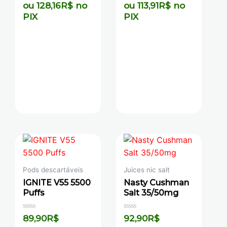
ou
128,16
R$
no
ou
113,91
R$
no
PIX
PIX
Pods descartáveis
Juices nic salt
IGNITE V55 5500
Nasty Cushman
Puffs
Salt 35/50mg
Avaliação
Avaliação
89,90
R$
92,90
R$
0
0