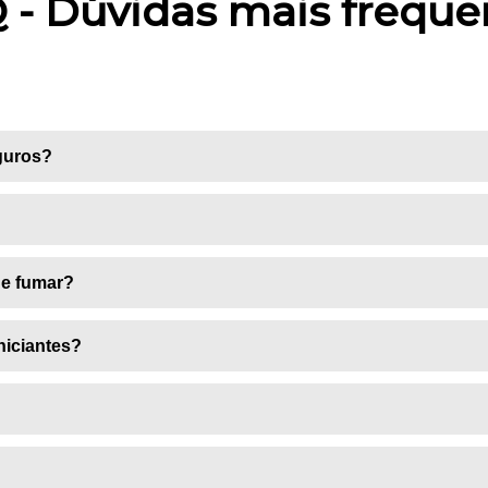
 - Dúvidas mais freque
guros?
de fumar?
niciantes?