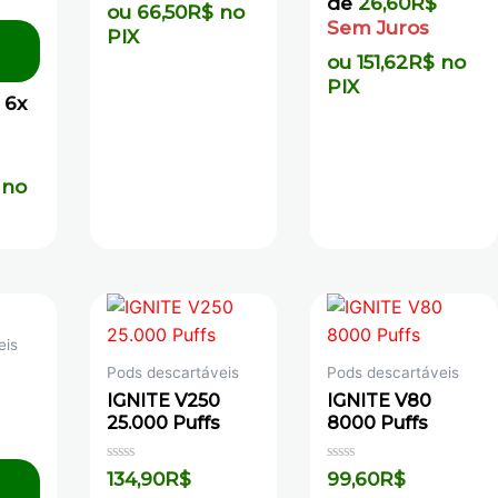
de
26,60
R$
ou
66,50
R$
no
Sem Juros
PIX
ou
151,62
R$
no
PIX
 6x
no
eis
Pods descartáveis
Pods descartáveis
IGNITE V250
IGNITE V80
25.000 Puffs
8000 Puffs
Avaliação
Avaliação
134,90
R$
99,60
R$
0
0