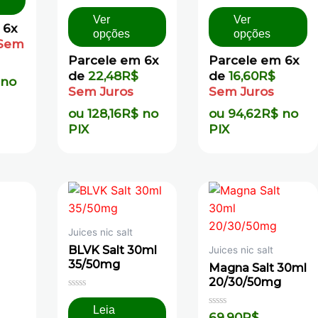
de
de
5
5
Ver
Ver
 6x
opções
opções
Sem
Parcele em 6x
Parcele em 6x
de
22,48
R$
de
16,60
R$
no
Sem Juros
Sem Juros
ou
128,16
R$
no
ou
94,62
R$
no
PIX
PIX
Juices nic salt
BLVK Salt 30ml
Juices nic salt
35/50mg
Magna Salt 30ml
20/30/50mg
Avaliação
0
Leia
Avaliação
de
69,90
R$