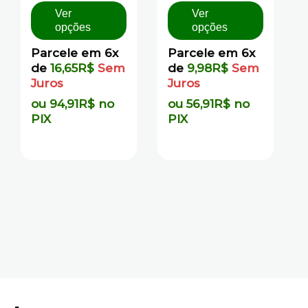
5
5
Ver
Ver
opções
opções
Parcele em 6x
Parcele em 6x
de
16,65
R$
Sem
de
9,98
R$
Sem
Juros
Juros
ou
94,91
R$
no
ou
56,91
R$
no
PIX
PIX