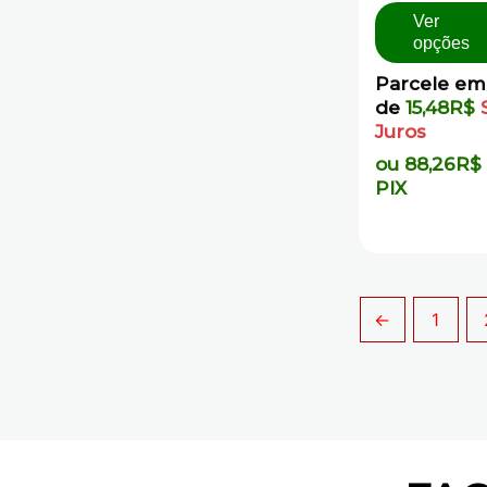
5
Ver
opções
Parcele em
de
15,48
R$
Juros
ou
88,26
R$
PIX
←
1