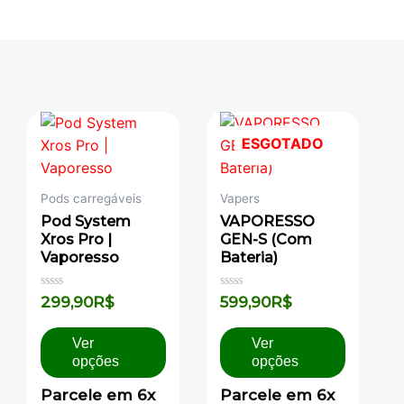
ESGOTADO
Pods carregáveis
Vapers
Pod System
VAPORESSO
Xros Pro |
GEN-S (Com
Vaporesso
Bateria)
Avaliação
Avaliação
299,90
R$
599,90
R$
0
0
de
de
5
5
Ver
Ver
opções
opções
Parcele em 6x
Parcele em 6x