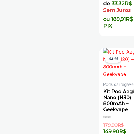
de
33,32
R$
Sem Juros
ou
189,91
R$
PIX
Sale!
Pods carregáve
Kit Pod Aegi
Nano (N30) 
800mAh –
Geekvape
Avaliação
179,90
R$
0
149,90
R$
de