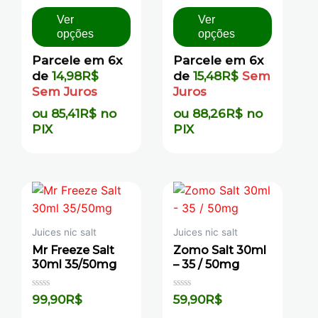
de
de
5
5
Ver
Ver
opções
opções
Parcele em 6x
Parcele em 6x
de
14,98
R$
de
15,48
R$
Sem
Sem Juros
Juros
ou
85,41
R$
no
ou
88,26
R$
no
PIX
PIX
Juices nic salt
Juices nic salt
Mr Freeze Salt
Zomo Salt 30ml
30ml 35/50mg
– 35 / 50mg
Avaliação
Avaliação
99,90
R$
59,90
R$
0
0
de
de