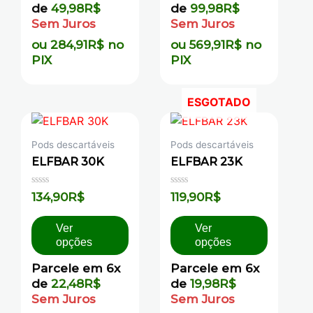
de
49,98
R$
de
99,98
R$
Sem Juros
Sem Juros
ou
284,91
R$
no
ou
569,91
R$
no
PIX
PIX
ESGOTADO
Pods descartáveis
Pods descartáveis
ELFBAR 30K
ELFBAR 23K
Avaliação
Avaliação
134,90
R$
119,90
R$
0
0
de
de
5
5
Ver
Ver
opções
opções
Parcele em 6x
Parcele em 6x
de
22,48
R$
de
19,98
R$
Sem Juros
Sem Juros