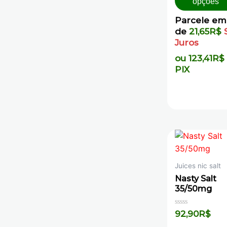
opções
Parcele em
de
21,65
R$
Juros
ou
123,41
R$
PIX
Juices nic salt
Nasty Salt
35/50mg
Avaliação
92,90
R$
0
de