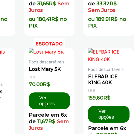
de
31,65
R$
Sem
de
33,32
R$
Juros
Sem Juros
no
ou
180,41
R$
no
ou
189,91
R$
no
PIX
PIX
ESGOTADO
Pods descartáveis
Lost Mary 5K
Pods descartáveis
ELFBAR ICE
KING 40K
Avaliação
70,00
R$
is
0
de
s
5
Avaliação
159,60
R$
–
Ver
0
opções
de
5
Ver
Parcele em 6x
opções
de
11,67
R$
Sem
Juros
Parcele em 6x