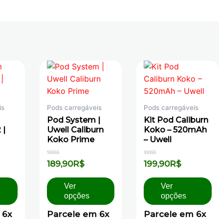
is
Pods carregáveis
Pods carregáveis
Pod System |
Kit Pod Caliburn
 |
Uwell Caliburn
Koko – 520mAh
Koko Prime
– Uwell
Avaliação
Avaliação
189,90
R$
199,90
R$
0
0
de
de
5
5
Ver
Ver
opções
opções
 6x
Parcele em 6x
Parcele em 6x