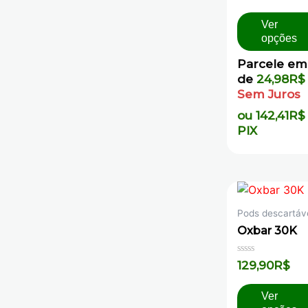
5
Ver
opções
Parcele em
de
24,98
R$
Sem Juros
ou
142,41
R$
PIX
Pods descartáv
Oxbar 30K
Avaliação
129,90
R$
0
de
5
Ver