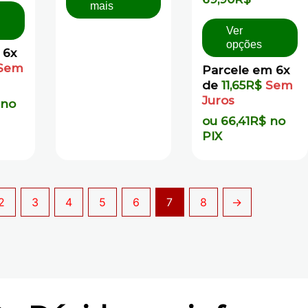
mais
0
5
de
5
Ver
opções
 6x
Sem
Parcele em 6x
de
11,65
R$
Sem
Juros
no
ou
66,41
R$
no
PIX
2
3
4
5
6
7
8
→