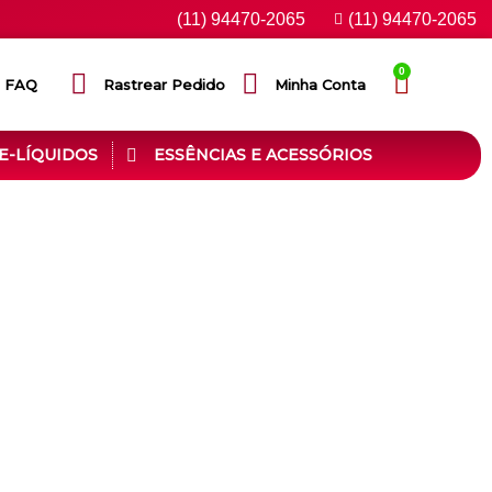
(11) 94470-2065
(11) 94470-2065
0
FAQ
Rastrear Pedido
Minha Conta
E-LÍQUIDOS
ESSÊNCIAS E ACESSÓRIOS
dutos