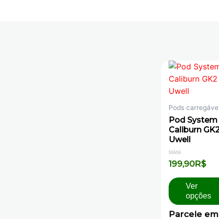
Pods carregáve
Pod System
Caliburn GK2
Uwell
Avaliação
199,90
R$
0
de
5
Ver
opções
Parcele em