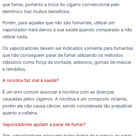
do
que fumar, portanto a troca do cigarro convencional pelo
produto
eletrônico traz muitos benefícios.
Porém, para aqueles que não são fumantes, utilizar um
vaporizador trará danos à sua saúde quando comparado a não
utilizar nada.
Os vaporizadores devem ser indicados somente para fumantes
que não conseguem parar de fumar utilizando os métodos
clássicos como força de vontade, adesivos, gomas de mascar
e remédios.
A nicotina faz mal à saúde?
É um erro comum associar a nicotina com as doenças
causadas pelos cigarros. A nicotina é um composto viciante,
porém ela não causa câncer, sendo considerada tão prejudicial
quanto a cafeína.
Vaporizadores ajudam a parar de fumar?
Sim, vaporizadores possuem maior índice de sucesso ao parar