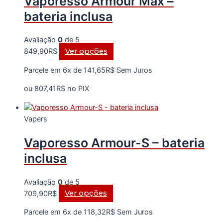
Vaporesso Armour Max –
ser
escolhidas
bateria inclusa
na
página
Avaliação
0
de 5
do
Este
849,90
R$
Ver opções
produto
produto
Parcele em 6x de
141,65
R$
Sem Juros
tem
várias
ou
807,41
R$
no PIX
variantes.
As
Vapers
opções
podem
Vaporesso Armour-S – bateria
ser
escolhidas
inclusa
na
página
Avaliação
0
de 5
do
Este
709,90
R$
Ver opções
produto
produto
Parcele em 6x de
118,32
R$
Sem Juros
tem