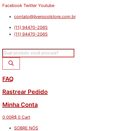
Ir
Facebook
Twitter
Youtube
para
contato@liverpoolstore.com.br
o
conteúdo
(11) 94470-2065
(11) 94470-2065
Pesquisar
produtos
FAQ
Rastrear Pedido
Minha Conta
0,00
R$
0
Cart
SOBRE NÓS