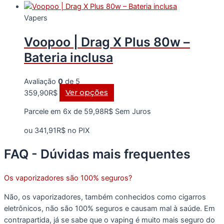
As
Vapers
opções
podem
Voopoo | Drag X Plus 80w –
ser
escolhidas
Bateria inclusa
na
página
Avaliação
0
de 5
do
Este
359,90
R$
Ver opções
produto
produto
Parcele em 6x de
59,98
R$
Sem Juros
tem
várias
ou
341,91
R$
no PIX
variantes.
As
FAQ - Dúvidas mais frequentes
opções
podem
Os vaporizadores são 100% seguros?
ser
escolhidas
Não, os vaporizadores, também conhecidos como cigarros
na
eletrônicos, não são 100% seguros e causam mal à saúde. Em
página
contrapartida, já se sabe que o vaping é muito mais seguro do