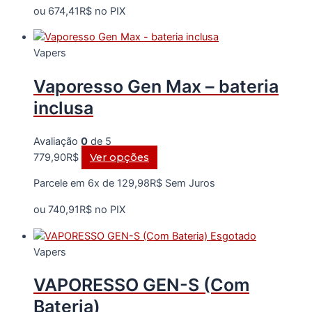
várias
ou
674,41
R$
no PIX
variantes.
As
Vapers
opções
podem
Vaporesso Gen Max – bateria
ser
escolhidas
inclusa
na
página
Avaliação
0
de 5
do
Este
779,90
R$
Ver opções
produto
produto
Parcele em 6x de
129,98
R$
Sem Juros
tem
várias
ou
740,91
R$
no PIX
variantes.
Esgotado
As
Vapers
opções
podem
VAPORESSO GEN-S (Com
ser
escolhidas
Bateria)