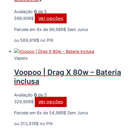
na
página
Avaliação
0
de 5
do
Este
599,90
R$
Ver opções
produto
produto
Parcele em 6x de
99,98
R$
Sem Juros
tem
várias
ou
569,91
R$
no PIX
variantes.
As
Vapers
opções
podem
Voopoo | Drag X 80w – Bateria
ser
escolhidas
inclusa
na
página
Avaliação
0
de 5
do
Este
329,90
R$
Ver opções
produto
produto
Parcele em 6x de
54,98
R$
Sem Juros
tem
várias
ou
313,41
R$
no PIX
variantes.