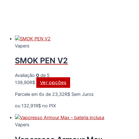
Vapers
SMOK PEN V2
Avaliação
0
de 5
Este
139,90
R$
Ver opções
produto
Parcele em 6x de
23,32
R$
Sem Juros
tem
várias
ou
132,91
R$
no PIX
variantes.
As
Vapers
opções
podem